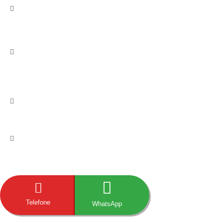
Horário:
Segunda a Sexta das 8h às 18h.
Endereço:
R. Joaquim Nabuco, 1503 -
Capoeiras, Florianópolis - SC,
88090-060
Telefones:
Florianópolis e Região
(48) 3039-1300 / 9999-19242
E-mail:
contato@agenciag13.com.br
Telefone
WhatsApp